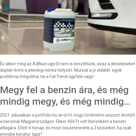
És akkor még az AdBlue ügyről nem is beszéltünk, azaz a dieseleseket
duplán érinti a jelenlegi nehéz helyzet. Nézzük a jó oldalát: egyik
probléma megoldva, ha a CarTrend ügyfele vagy!
Megy fel a benzin ára, és még
mindig megy, és még mindig…
2021. júliusában a portfolio.hu arról írt, hogy történelmi csúcsot döntött
a benzinár Magyarországon. Ekkor 454 Ft volt literenként a benzin
átlagára. Eltelt 4 hónap, és most összetennénk a 2 kezünket, ha csak
ennyibe kerülne. Igaz?