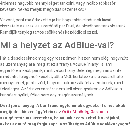
érdemes nagyobb mennyiséget tankolni, vagy inkább többször
keveset? Neked melyik megoldás kézenfekvő?
Viszont, pont ma érkezett a jó hír, hogy talán elindulnak kicsit
visszafelé az árak, és szerdától pár Ft-al, de olcsóbban tankolhatunk.
Reméljük tényleg tartós csökkenés kezdődik el ezzel.
Mi a helyzet az AdBlue-val?
Hát a dieseleseknek még egy rossz ómen, hiszen nem elég, hogy nőtt
az üzemanyag ára, még itt ez a fránya AdBlue “hiány” is, ami
egyenlőre inkább pánik, mint valódi hiány. Jelenleg még van szinte
mindenhol elegendő készlet, sőt a MOL korlátozza is a vásárolható
mennyiséget, pont ezért, hogy ne halmozzák fel az emberek, mert
felesleges. Azért szerencsére nem kell olyan gyakran az AdBlue-s
kannáért nyúlni, főleg nem egy magánszemélynek.
De itt jön a lényeg! A CarTrend ügyfeleinek egyébként sincs okuk
megijedni, hiszen ügyfeleink az
Örök Minőség Garancia
szolgáltatásunk keretében, ha nálunk szervizeltetik autójukat,
akkor az autó meg fogja kapni a szükséges AdBlue adalékanyagot!