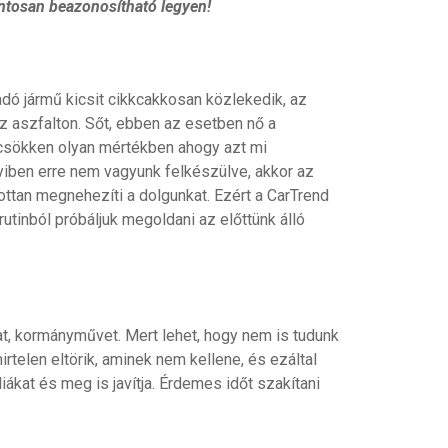
pontosan beazonosítható legyen!
dó jármű kicsit cikkcakkosan közlekedik, az
az aszfalton. Sőt, ebben az esetben nő a
 csökken olyan mértékben ahogy azt mi
nyiben erre nem vagyunk felkészülve, akkor az
tan megnehezíti a dolgunkat. Ezért a CarTrend
utinból próbáljuk megoldani az előttünk álló
t, kormányművet. Mert lehet, hogy nem is tudunk
rtelen eltörik, aminek nem kellene, és ezáltal
kat és meg is javítja. Érdemes időt szakítani