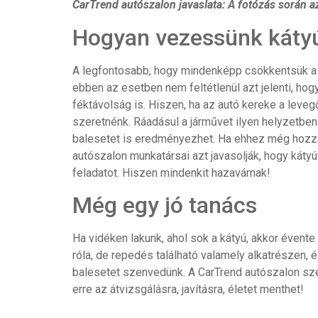
CarTrend autószalon javaslata: A fotózás során az
Hogyan vezessünk kátyú
A legfontosabb, hogy mindenképp csökkentsük a s
ebben az esetben nem feltétlenül azt jelenti, hogy
féktávolság is. Hiszen, ha az autó kereke a lev
szeretnénk. Ráadásul a járművet ilyen helyzetben
balesetet is eredményezhet. Ha ehhez még hozzáa
autószalon munkatársai azt javasolják, hogy kátyú
feladatot. Hiszen mindenkit hazavárnak!
Még egy jó tanács
Ha vidéken lakunk, ahol sok a kátyú, akkor éven
róla, de repedés található valamely alkatrészen, 
balesetet szenvedünk. A CarTrend autószalon szer
erre az átvizsgálásra, javításra, életet menthet!