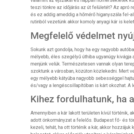
valamint az éjszakai és nappali hőmérsékletek kö
teszi tönkre az időjárás az út felületét? Az apró
és ez addig ameddig a hőmérő higanyszála fel-alá
rutinból vezetünk akkor komoly anyagi kár is kele
Megfelelő védelmet nyú
Sokunk azt gondolja, hogy ha egy nagyobb autóba
mélyebb, éles szegélyű úthiba ugyanúgy kivágja a
menjünk velük. Természetesen vannak olyan terepg
szoktunk a városban, közúton közlekedni. Mert vel
egy mélyebb kátyúba nagyobb sebességgel hajtun
és/vagy a lengéscsillapítóban is kárt okozhat. A 
Kihez fordulhatunk, ha a
Amennyiben a kár lakott területen kívül történik, a
adott önkormányzat a felelős. Budapest fő- és tö
kezeli, tehát, ha ott történik a kár, akkor hozzáju