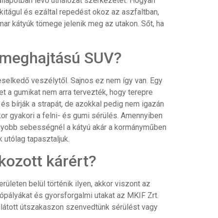
állapotban lévő úthálózat szerkezetét. Hogyan
kitágul és ezáltal repedést okoz az aszfaltban,
ar kátyúk tömege jelenik meg az utakon. Sőt, ha
k meghajtású SUV?
selkedő veszélytől. Sajnos ez nem így van. Egy
et a gumikat nem arra tervezték, hogy terepre
s bírják a strapát, de azokkal pedig nem igazán
kor gyakori a felni- és gumi sérülés. Amennyiben
agyobb sebességnél a kátyú akár a kormányműben
 utólag tapasztaljuk.
kozott kárért?
erületen belül történik ilyen, akkor viszont az
ópályákat és gyorsforgalmi utakat az MKIF Zrt.
l ellátott útszakaszon szenvedtünk sérülést vagy