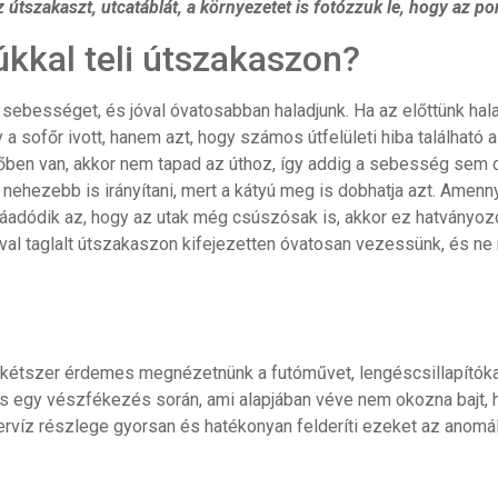
 útszakaszt, utcatáblát, a környezetet is fotózzuk le, hogy az 
kkal teli útszakaszon?
ebességet, és jóval óvatosabban haladjunk. Ha az előttünk hala
 a sofőr ivott, hanem azt, hogy számos útfelületi hiba található 
egőben van, akkor nem tapad az úthoz, így addig a sebesség sem
 nehezebb is irányítani, mert a kátyú meg is dobhatja azt. Amen
dódik az, hogy az utak még csúszósak is, akkor ez hatványozot
val taglalt útszakaszon kifejezetten óvatosan vezessünk, és ne r
te kétszer érdemes megnézetnünk a futóművet, lengéscsillapítóka
és egy vészfékezés során, ami alapjában véve nem okozna bajt, hi
víz részlege gyorsan és hatékonyan felderíti ezeket az anomáliá