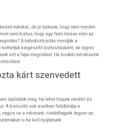
ezeti károkat., de jó tudnunk, hogy nem minden
mint nem biztos, hogy egy felni törése eléri az
 megoldás? A kátyúbiztosítás mondják a
köthetjük kiegészítő biztosításként, de egyes
nunk ezt a fajta megoldást. Ha további kérdéseink
iztosítást.
zta kárt szenvedett
em lepődünk meg. Ha lehet hívjunk rendőrt és
. A biztosító sok esetben felülbírálja a
, vagyis ne a rokonunk, családtagunk legyen az.
számlákat is be kell nyújtanunk.