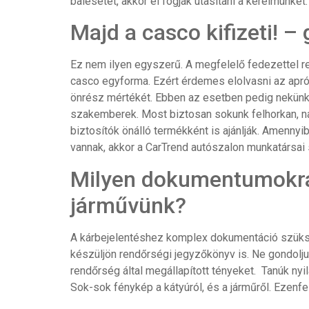
balesetet, akkor el fogják utasítani a kérelmünket
Majd a casco kifizeti! –
Ez nem ilyen egyszerű. A megfelelő fedezettel r
casco egyforma. Ezért érdemes elolvasni az apróbe
önrész mértékét. Ebben az esetben pedig nekünk 
szakemberek. Most biztosan sokunk felhorkan, na
biztosítók önálló termékként is ajánlják. Amenny
vannak, akkor a CarTrend autószalon munkatársai s
Milyen dokumentumokra 
járművünk?
A kárbejelentéshez komplex dokumentáció szükség
készüljön rendőrségi jegyzőkönyv is. Ne gondoljuk
rendőrség által megállapított tényeket. Tanúk nyi
Sok-sok fénykép a kátyúról, és a járműről. Ezenfel