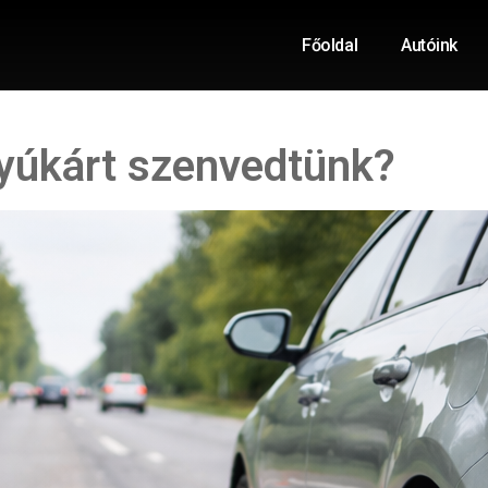
Főoldal
Autóink
tyúkárt szenvedtünk?