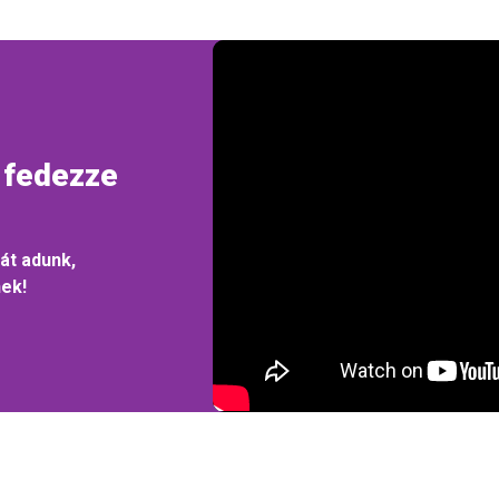
 fedezze
át adunk,
nek!