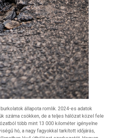
a burkolatok állapota romlik. 2024-es adatok
úk száma csökken, de a teljes hálózat közel fele
lózatból több mint 13 000 kilométer igényelne
ségű hó, a nagy fagyokkal tarkított időjárás,