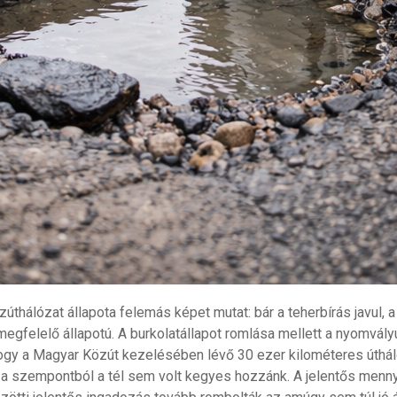
úthálózat állapota felemás képet mutat: bár a teherbírás javul, 
egfelelő állapotú. A burkolatállapot romlása mellett a nyomvály
 hogy a Magyar Közút kezelésében lévő 30 ezer kilométeres úthá
ől a szempontból a tél sem volt kegyes hozzánk. A jelentős mennyi