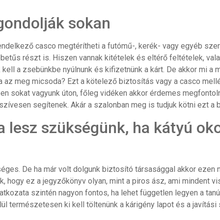
.
 gondolják sokan
endelkező casco megtérítheti a futómű-, kerék- vagy egyéb szerk
tűs részt is. Hiszen vannak kitételek és eltérő feltételek, vala
kell a zsebünkbe nyúlnunk és kifizetnünk a kárt. De akkor mi a
 az meg micsoda? Ezt a kötelező biztosítás vagy a casco mellé 
iben sokat vagyunk úton, főleg vidéken akkor érdemes megfontol
zívesen segítenek. Akár a szalonban meg is tudjuk kötni ezt a b
lesz szükségünk, ha kátyú oko
es. De ha már volt dolgunk biztosító társasággal akkor ezen n
, hogy ez a jegyzőkönyv olyan, mint a piros ász, ami mindent visz
latkozata szintén nagyon fontos, ha lehet független legyen a tanú
ül természetesen ki kell töltenünk a kárigény lapot és a javítási 