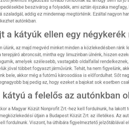
zötti jelentős ingadozás tovább rombolták az amúgy sem túl jó 
 repedésekbe beszivárog a folyadék, ami aztán éjszaka megfagy, 
 szaladgál, addig ez mindennap megtörténik. Ezáltal nagyon ham
tkezhet autónkban.
jt a kátyúk ellen egy négykeré
n ülünk, az majd megvéd minket minden a közlekedésben ránk le
 terepjáró abroncsát, mintha egy limuzinban ülnénk, hiszen ezek
umik, amelyek szélesebb, vastagabb oldalfallal rendelkeznek, é
ük jóval többet fogyaszt járművünk. Tehát, ha nem figyelünk, ak
k bele, akkor még a futómű károsodása is előfordulhat. Sőt n
legnagyobb baj pedig az, hogy ezeket a bajokat sok esetben csak
 kátyú a felelős az autónkban o
kkor a Magyar Közút Nonprofit Zrt.-hez kell fordulnunk, ha lakott t
megközlekedési útjain a Budapest Közút Zrt. az illetékes. Az aut
k kell fordulnunk. Viszont, ha úthibára figyelmeztető jelzőtábláva