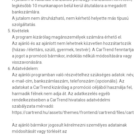
legkésőbb 10 munkanapon belül kerül átutalásra a megadott
bankszámlára.
A jutalom nem átruházható, nem kérhető helyette más típusú
szolgáltatás.
Kivételek
A program kizárólag magánszemélyek számára érhető el.
Az ajánló és az ajánlott nem lehetnek közvetlen hozzátartozók
(házas-/élettárs, szülő, gyermek, testvér). A CarTrend fenntartja
a jogot a promóció bármikor, indoklás nélküli módosítására vagy
visszavonására.
Adatvédelem:
Az ajánlói programban való részvételhez szükséges adatok: név,
e-mail-cím, bankszámlaszám, telefonszám (opcionális). Az
adatokat a CarTrend kizárólag a promóció céljából használja fel,
harmadik félnek nem adja át. Az adatkezelés egyéb
rendelkezéseiben a CarTrend hivatalos adatvédelmi
szabályzata mérvadó:
https://cartrend.hu/assets/themes/frontend/cartrend/files/c
.
Az ajánló bármikor jogosult kérelmezni személyes adatainak
módosítását vagy törlését az