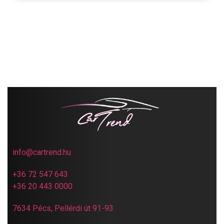
info@cartrend.hu
+36 72 547 643
+36 20 443 0000
7634 Pécs, Pellérdi út 91-93.