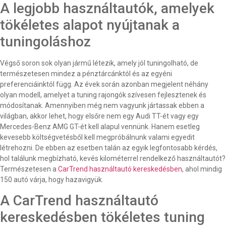
A legjobb használtautók, amelyek
tökéletes alapot nyújtanak a
tuningoláshoz
Végső soron sok olyan jármű létezik, amely jól tuningolható, de
természetesen mindez a pénztárcánktól és az egyéni
preferenciáinktól függ. Az évek során azonban megjelent néhány
olyan modell, amelyet a tuning rajongók szívesen fejlesztenek és
módosítanak. Amennyiben még nem vagyunk jártassak ebben a
világban, akkor lehet, hogy elsőre nem egy Audi TT-ét vagy egy
Mercedes-Benz AMG GT-ét kell alapul vennünk. Hanem esetleg
kevesebb költségvetésből kell megpróbálnunk valami egyedit
létrehozni. De ebben az esetben talán az egyik legfontosabb kérdés,
hol találunk megbízható, kevés kilométerrel rendelkező használtautót?
Természetesen a
CarTrend használtautó kereskedésben
, ahol mindig
150 autó várja, hogy hazavigyük.
A CarTrend használtautó
kereskedésben tökéletes tuning