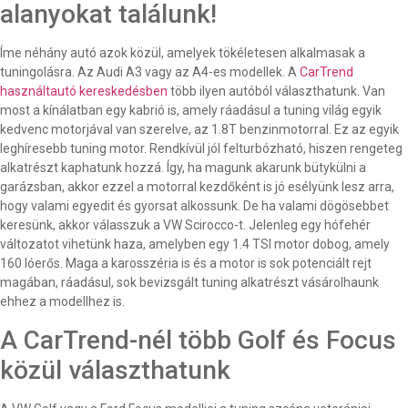
alanyokat találunk!
Íme néhány autó azok közül, amelyek tökéletesen alkalmasak a
tuningolásra. Az Audi A3 vagy az A4-es modellek. A
CarTrend
használtautó kereskedésben
több ilyen autóból választhatunk. Van
most a kínálatban egy kabrió is, amely ráadásul a tuning világ egyik
kedvenc motorjával van szerelve, az 1.8T benzinmotorral. Ez az egyik
leghíresebb tuning motor. Rendkívül jól felturbózható, hiszen rengeteg
alkatrészt kaphatunk hozzá. Így, ha magunk akarunk bütykülni a
garázsban, akkor ezzel a motorral kezdőként is jó esélyünk lesz arra,
hogy valami egyedit és gyorsat alkossunk. De ha valami dögösebbet
keresünk, akkor válasszuk a VW Scirocco-t. Jelenleg egy hófehér
változatot vihetünk haza, amelyben egy 1.4 TSI motor dobog, amely
160 lóerős. Maga a karosszéria is és a motor is sok potenciált rejt
magában, ráadásul, sok bevizsgált tuning alkatrészt vásárolhaunk
ehhez a modellhez is.
A CarTrend-nél több Golf és Focus
közül választhatunk