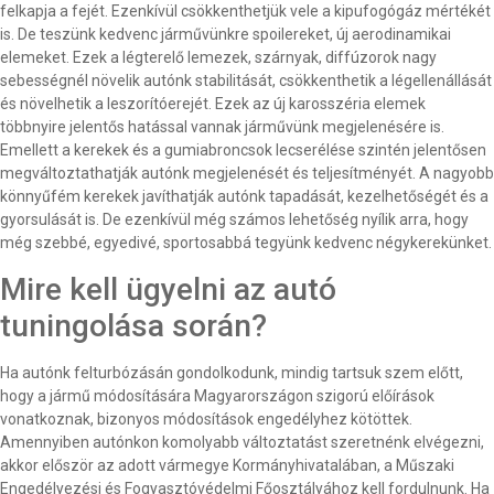
felkapja a fejét. Ezenkívül csökkenthetjük vele a kipufogógáz mértékét
is. De teszünk kedvenc járművünkre spoilereket, új aerodinamikai
elemeket. Ezek a légterelő lemezek, szárnyak, diffúzorok nagy
sebességnél növelik autónk stabilitását, csökkenthetik a légellenállását
és növelhetik a leszorítóerejét. Ezek az új karosszéria elemek
többnyire jelentős hatással vannak járművünk megjelenésére is.
Emellett a kerekek és a gumiabroncsok lecserélése szintén jelentősen
megváltoztathatják autónk megjelenését és teljesítményét. A nagyobb
könnyűfém kerekek javíthatják autónk tapadását, kezelhetőségét és a
gyorsulását is. De ezenkívül még számos lehetőség nyílik arra, hogy
még szebbé, egyedivé, sportosabbá tegyünk kedvenc négykerekünket.
Mire kell ügyelni az autó
tuningolása során?
Ha autónk felturbózásán gondolkodunk, mindig tartsuk szem előtt,
hogy a jármű módosítására Magyarországon szigorú előírások
vonatkoznak, bizonyos módosítások engedélyhez kötöttek.
Amennyiben autónkon komolyabb változtatást szeretnénk elvégezni,
akkor először az adott vármegye Kormányhivatalában, a Műszaki
Engedélyezési és Fogyasztóvédelmi Főosztályához kell fordulnunk. Ha