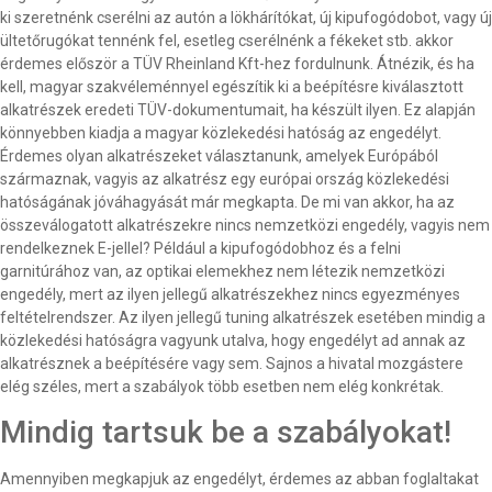
ki szeretnénk cserélni az autón a lökhárítókat, új kipufogódobot, vagy új
ültetőrugókat tennénk fel, esetleg cserélnénk a fékeket stb. akkor
érdemes először a TÜV Rheinland Kft-hez fordulnunk. Átnézik, és ha
kell, magyar szakvéleménnyel egészítik ki a beépítésre kiválasztott
alkatrészek eredeti TÜV-dokumentumait, ha készült ilyen. Ez alapján
könnyebben kiadja a magyar közlekedési hatóság az engedélyt.
Érdemes olyan alkatrészeket választanunk, amelyek Európából
származnak, vagyis az alkatrész egy európai ország közlekedési
hatóságának jóváhagyását már megkapta. De mi van akkor, ha az
összeválogatott alkatrészekre nincs nemzetközi engedély, vagyis nem
rendelkeznek E-jellel? Például a kipufogódobhoz és a felni
garnitúrához van, az optikai elemekhez nem létezik nemzetközi
engedély, mert az ilyen jellegű alkatrészekhez nincs egyezményes
feltételrendszer. Az ilyen jellegű tuning alkatrészek esetében mindig a
közlekedési hatóságra vagyunk utalva, hogy engedélyt ad annak az
alkatrésznek a beépítésére vagy sem. Sajnos a hivatal mozgástere
elég széles, mert a szabályok több esetben nem elég konkrétak.
Mindig tartsuk be a szabályokat!
Amennyiben megkapjuk az engedélyt, érdemes az abban foglaltakat