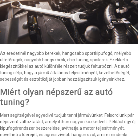
Az eredetinél nagyobb kerekek, hangosabb sportkipufogó, mélyebb
ültetőrugók, nagyobb hangszórók, chip tuning, spoilerok. Ezekkel a
kiegészítőkkel az autó különféle részeit tudjuk felturbózni. Az autó
tuning célja, hogy a jármű általános teljesítményét, kezelhetőségét,
sebességét és esztétikáját jobban hozzáigazítsuk igényeinkhez.
Miért olyan népszerű az autó
tuning?
Mert segítségével egyedivé tudjuk tenni járművünket. Felsorolunk pár
népszerű változtatást, amely itthon nagyon közkedvelt. Például egy új
kipufogórendszer beszerelése javíthatja a motor teljesítményét,
növelheti a lóerejét, és agresszívebb hangon szól, amire mindenki