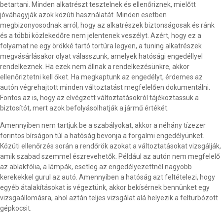
betartani. Minden alkatrészt tesztelnek és ellenőriznek, mielőtt
jóváhagyják azok közúti használatát. Minden esetben
megbizonyosodnak arról, hogy az alkatrészek biztonságosak és ránk
és a többi közlekedőre nem jelentenek veszélyt. Azért, hogy ez a
folyamat ne egy örökké tartó tortúra legyen, a tuning alkatrészek
megvásárlásakor olyat válasszunk, amelyek hatósági engedéllyel
rendelkeznek. Ha ezek nem állnak a rendelkezésünkre, akkor
ellenőriztetni kell őket. Ha megkaptunk az engedélyt, érdemes az
autón végrehajtott minden változtatást megfelelően dokumentálni.
Fontos az is, hogy az elvégzett változtatásokról tájékoztassuk a
biztosítót, mert azok befolyásolhatják a jármű értékét.
Amennyiben nem tartjuk be a szabályokat, akkor a néhány tízezer
forintos bírságon túl a hatóság bevonja a forgalmi engedélyünket.
Közúti ellenőrzés során a rendőrök azokat a változtatásokat vizsgálják,
amik szabad szemmel észrevehetők. Például az autón nem megfelelő
az ablakfólia, a lámpák, esetleg az engedélyezettnél nagyobb
kerekekkel gurul az autó. Amennyiben a hatóság azt feltételezi, hogy
egyéb átalakításokat is végeztünk, akkor bekísérnek bennünket egy
vizsgaállomásra, ahol aztán teljes vizsgálat alá helyezik a felturbózott
gépkocsit.