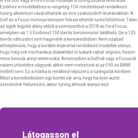
A VW Golf vagy a Ford Focus modelljei a tuning szcéna veteránjai.
Ezekhez a modellekhez is rengeteg TÜV minősítéssel rendelkező
tuning alkatrészt vásárolhatunk az erre szakosodott áruházakban. A
Golf és a Focus motorjai könnyen felszerelhetők turbófeltöltővel. Talán
az egyik legjobb alany ebből a szempontból a 2018-as Ford Focus,
amelyben az 1.5 Ecoboost 150 lóerős benzinmotor található. De a 125
lóerős változatot sem hagynánk a kereskedésben. Nem szabad
elfelejtenünk, hogy a korábbi évjárattal rendelkező modellek előnye,
hogy még sok mechanikus átalakítást el tudunk rajtuk végezni, hiszen
nincs bennük annyi elektronika. Amennyiben a Golfnál vagy a Focusnál
valami ütősebbre vágyunk, akkor nem mehetünk el az E90-es BMW
mellett sem. Ez a márka is rendkívül népszerű a tuningolók körében.
Most a kereskedésben egy kombi vár arra, hogy ha ilyen autót
szeretnénk felturbózni, akkor tuning álmunk alanya lesz.
Látogasson el