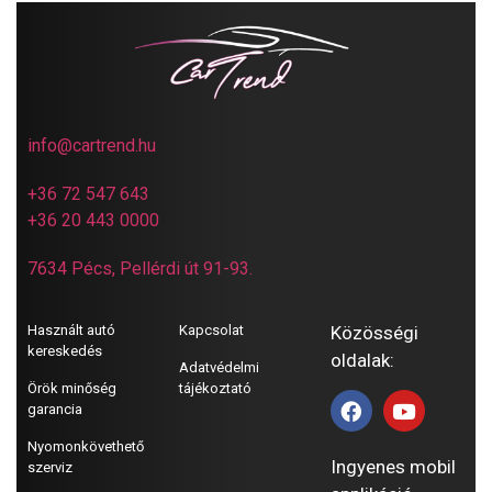
info@cartrend.hu
+36 72 547 643
+36 20 443 0000
7634 Pécs, Pellérdi út 91-93.
Használt autó
Kapcsolat
Közösségi
kereskedés
oldalak:
Adatvédelmi
Örök minőség
tájékoztató
garancia
Nyomonkövethető
Ingyenes mobil
szerviz