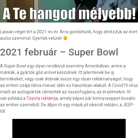
Lassan véget ért a 2021-es év. Arra gondoltunk, hogy átnézzük az évet
autós szemmel. Gyertek velünk!
2021 február – Super Bowl
A Super Bowl egy olyan rendkívüli esemény Amerikában, amire a
márkák, a gyártók gőz erővel készülnek. Itt jelentenek be új
termékeket, vagy csak dobnak össze egy olyan reklámanyagot, hogy
az ember szája tátva marad. Idén ez hasonlóan alakult. A Covid19 vírus
miatt az autógyártók rámentek az összefogásra, az érzelmekre. Itt
van például a
Toyota reklámja
, amely képes pár könnycseppet kicsalni
az ember szeméből. De álljon itt egy másik jól sikerült reklám, a JEEP-
től: