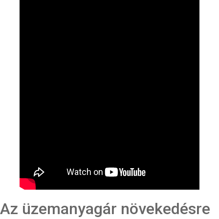
Az üzemanyagár növekedésre