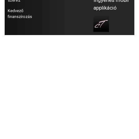
Ingyenes mobil
szerviz
applikáció
Kedvező
finanszírozás