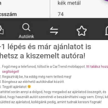
1 lépés és már ajánlatot is
hetsz a kiszemelt autóra!
Fogd meg a telefonod, töltsd le a CarTrend mobilappot.
Itt találsz hoz
segítséget!
Regisztrálj be, ha eddig még nem tetted meg!
Böngéssz az elérhető autókínálat között.
Tegyél ajánlatot
lattétel során annyi a dolgod, hogy megadod az ajánlatod összegét, és
pálod, hogy használt autót szeretnél-e beszámíttatni vagy sem. Ennyi, k
lküldted az ajánlatod, kollégáink pedig, amint tudnak keresni fognak!