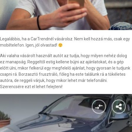
Legalábbis, ha a CarTrendnél vásárolsz. Nem kell hozzá más, csak egy
mobiltelefon. Igen, jól olvastad!
Aki valaha vásárolt használt autót az tudja, hogy milyen nehéz dolog
ez manapság. Reggeltől estig kellene bújni az ajánlatokat, és a gép
előtt ülni, mikor felkerül egy megfelelő ajánlat, hogy gyorsan le tudjunk
csapni rá. Borzasztó frusztráló, főleg ha este találunk rá a tökéletes
autóra, de reggeli várjuk, hogy mikor lehet már telefonálni.
Szerencsére ezt el lehet felejteni!