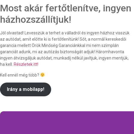
Most akár fertőtlenítve, ingyen
házhozszállítjuk!
Jól olvastad! Levesszük a terhet a válladról és ingyen házhoz visszük
az autódat, amit előtte ki is fertőtlenítünk! Sőt, a normál kereskedői
garancia mellett Örök Minőség Garanciánkkal mi nem szimplán
garanciát adunk, mi az autózás biztonságát adjuk! Háromhavonta
ingyen átvizsgáljuk autódat, munkadíj nélkül javítjuk, ingyen mentjük,
ha kell.
Részletek itt!
Kell ennél még több?
Irány a mobilapp!