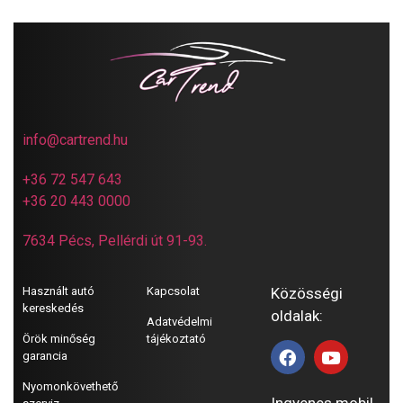
info@cartrend.hu
+36 72 547 643
+36 20 443 0000
7634 Pécs, Pellérdi út 91-93.
Használt autó
Kapcsolat
Közösségi
kereskedés
oldalak:
Adatvédelmi
Örök minőség
tájékoztató
garancia
Nyomonkövethető