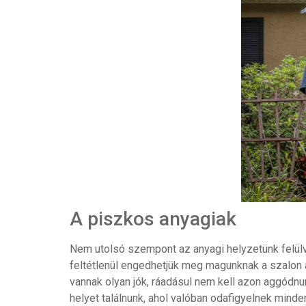
A piszkos anyagiak
Nem utolsó szempont az anyagi helyzetünk felülv
feltétlenül engedhetjük meg magunknak a szalon au
vannak olyan jók, ráadásul nem kell azon aggódnun
helyet találnunk, ahol valóban odafigyelnek mind