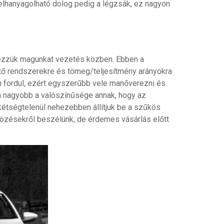
lhanyagolható dolog pedig a légzsák, ez nagyon
érezzük magunkat vezetés közben. Ebben a
ítő rendszerekre és tömeg/teljesítmény arányokra
n fordul, ezért egyszerűbb vele manőverezni és
án nagyobb a valószínűsége annak, hogy az
kétségtelenül nehezebben állítjuk be a szűkös
közésekről beszélünk, de érdemes vásárlás előtt