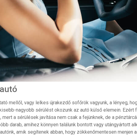
 autó
tó mellől, vagy lelkes újrakezdő sofőrök vagyunk, a lényeg, hogy
y kisebb-nagyobb sérülést okozunk az autó külső elemein. Ezért 
 mert a sérülések javítása nem csak a fejünknek, de a pénztárcá
b darab, amihez könnyen találunk bontott vagy utángyártott alka
autónk, amik segítenek abban, hogy zökkenőmentesen menjen a v