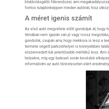
blokkolásgátló fékrendszer, ami megakadályozza
fontos tulajdonképpen minden autónál, hisz ütk
A méret igenis számít
Az első autó megvétele előtt gondoljuk át, hogy
témában nem igazán van jó vagy rossz megoldás, 
gondolok, csupán arra, hogy mekkora is lesz a l
termete végett parkolóhelyet is könnyebben talá
elszenvedett kár jelentősebb mértékű lesz. Ami a
helyekre, míg egy baleset során kevésbé elképze
informálódni az autó törésteszten elért eredménye