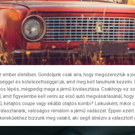
 ember életében. Gondoljunk csak arra, hogy megszereztük a jo
éggel és kötelezettséggel jár, amit meg kell tanulnunk kezelni
 fontos lépés, mégpedig maga a jármű kiválasztása. Csakhogy ez s
amit figyelembe kell venni az első autó megvásárlásánál, hogy 
ű, kétajtós coupe vagy inkább ötajtós kombi? Laikusként, mikor
 választanánk, valóságos rémálom a jármű vadászat. Éppen ezért
rekűekhez bízzunk meg valakit, aki segít átnézni a választott g