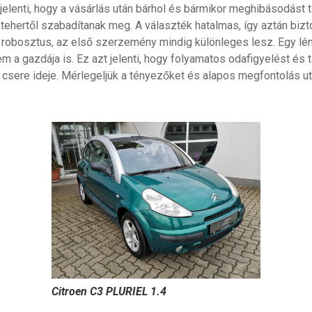
t jelenti, hogy a vásárlás után bárhol és bármikor meghibásodást 
os tehertől szabadítanak meg. A választék hatalmas, így aztán bi
n robosztus, az első szerzemény mindig különleges lesz. Egy lé
 a gazdája is. Ez azt jelenti, hogy folyamatos odafigyelést és t
 csere ideje. Mérlegeljük a tényezőket és alapos megfontolás u
Citroen C3 PLURIEL 1.4