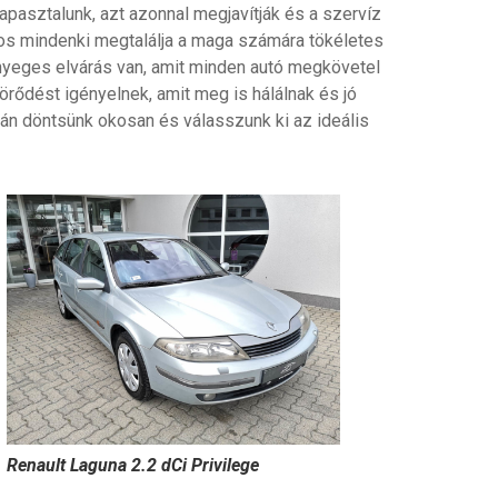
tapasztalunk, azt azonnal megjavítják és a szervíz
ztos mindenki megtalálja a maga számára tökéletes
nyeges elvárás van, amit minden autó megkövetel
örődést igényelnek, amit meg is hálálnak és jó
tán döntsünk okosan és válasszunk ki az ideális
Renault Laguna 2.2 dCi Privilege