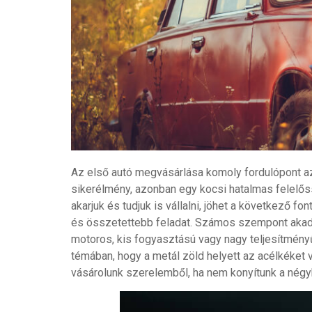
Az első autó megvásárlása komoly fordulópont az
sikerélmény, azonban egy kocsi hatalmas felelőss
akarjuk és tudjuk is vállalni, jöhet a következő
és összetettebb feladat. Számos szempont akad, 
motoros, kis fogyasztású vagy nagy teljesítmény
témában, hogy a metál zöld helyett az acélkéket
vásárolunk szerelemből, ha nem konyítunk a négyke