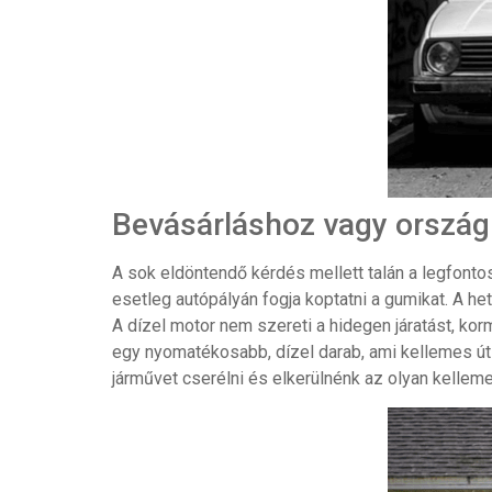
Bevásárláshoz vagy ország
A sok eldöntendő kérdés mellett talán a legfonto
esetleg autópályán fogja koptatni a gumikat. A h
A dízel motor nem szereti a hidegen járatást, ko
egy nyomatékosabb, dízel darab, ami kellemes úti
járművet cserélni és elkerülnénk az olyan kellem