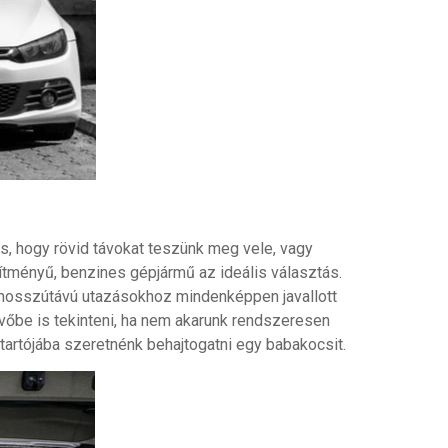
s, hogy rövid távokat teszünk meg vele, vagy
ítményű, benzines gépjármű az ideális választás.
 a hosszútávú utazásokhoz mindenképpen javallott
övőbe is tekinteni, ha nem akarunk rendszeresen
tartójába szeretnénk behajtogatni egy babakocsit.