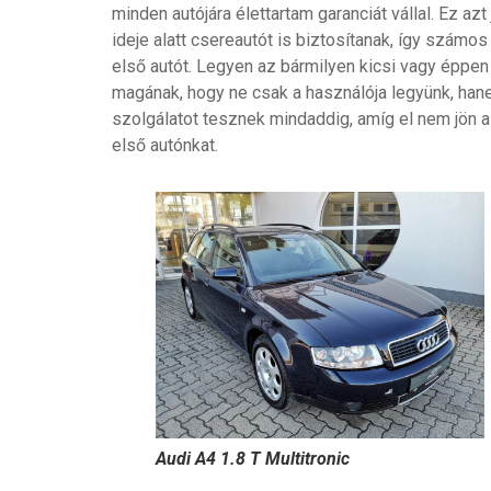
minden autójára élettartam garanciát vállal. Ez az
ideje alatt csereautót is biztosítanak, így szám
első autót. Legyen az bármilyen kicsi vagy éppe
magának, hogy ne csak a használója legyünk, hanem
szolgálatot tesznek mindaddig, amíg el nem jön a
első autónkat.
Audi A4 1.8 T Multitronic